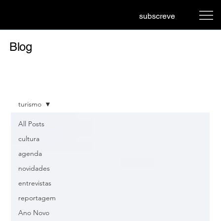
subscreve
Blog
turismo
All Posts
cultura
agenda
novidades
entrevistas
reportagem
Ano Novo