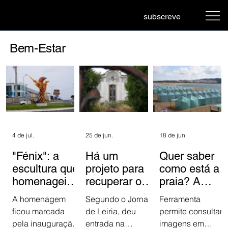
subscreve
Bem-Estar
4 de jul.
25 de jun.
18 de jun.
"Fénix": a
Há um
Quer saber
escultura que
projeto para
como está a
homenageia
recuperar o
praia? A
os Bombeiros
antigo Hotel
LiveCam de
A homenagem
Segundo o Jornal
Ferramenta
Voluntários
Parque de
São Martinho
ficou marcada
de Leiria, deu
permite consultar
de Pataias
São Martinho
do Porto já
pela inauguração
entrada na
imagens em