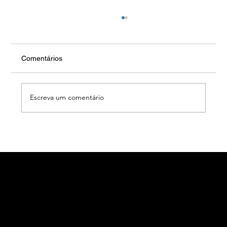
Comentários
Escreva um comentário
Paredes da Vitória vai ter aulas de surf
para iniciantes — e vão ser gratuitas!
alcobacadigital.com
Página
Facebook
Tel. 926 014
Inicial
Instagram
177