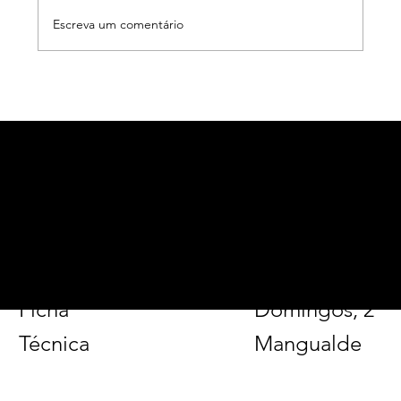
Escreva um comentário
Alerta fãs: bilhetes para concerto de
Camané em Alcobaça já estão à venda!
alcobacadigital.com
Página
Facebook
Tel. 926 014
Inicial
Instagram
177
Sinopse
LinkedIn
Rua de São
Ficha
Domingos, 2
Técnica
Mangualde