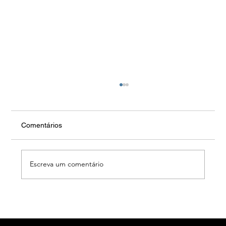
Comentários
Escreva um comentário
Alerta fãs: bilhetes para concerto de
Camané em Alcobaça já estão à venda!