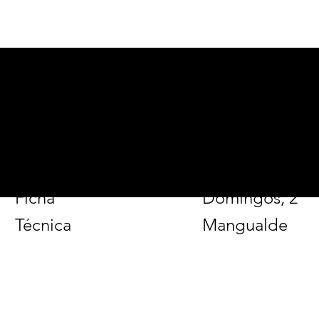
Alerta: vem aí mais uma visita noturna ao
Mosteiro de Alcobaça
alcobacadigital.com
Página
Facebook
Tel. 926 014
Inicial
Instagram
177
Sinopse
LinkedIn
Rua de São
Ficha
Domingos, 2
Técnica
Mangualde