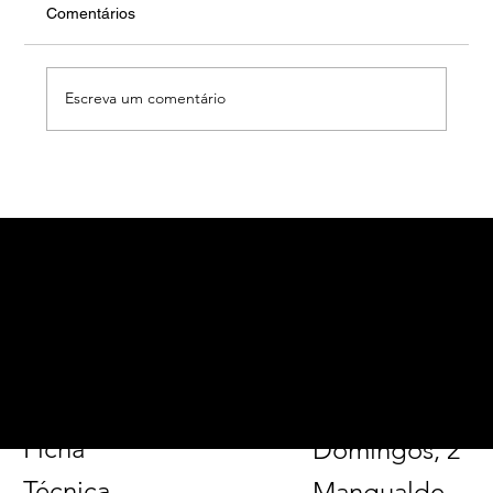
Comentários
Escreva um comentário
Alerta fãs: bilhetes para concerto de
Camané em Alcobaça já estão à venda!
alcobacadigital.com
Página
Facebook
Tel. 926 014
Inicial
Instagram
177
Sinopse
LinkedIn
Rua de São
Ficha
Domingos, 2
Técnica
Mangualde